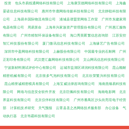
投资
包头市易线通网络科技有限公司
上海康茨德网络科技有限公司
上海鑫
晏诺信息科技有限公司
惠州市华鹿网络传媒科技有限公司
北京静聪科技有限
公司
上海易丰国际物流有限公司
浦城县谱盟里网络工作室
广州市东建家用
电器有限公司
周易算命
上海阜兴家族资产管理股份有限公司
广州惠汇服饰
有限公司
广州市精智环保设备有限公司
海口秀英匿繁信息咨询部
江苏安控
智汇科技股份有限公司
厦门微讯信息科技有限公司
上海缘艺广告有限公司
深圳市中盈网络科技有限公司
上赫股份有限公司
中国最专业的石斛网
广州
正彩印务有限公司
武汉楚汇鑫网络科技有限公司
文山网讯信息科技有限公司
宁波新材料测试评价中心有限公司
运城市盐湖区译润科技有限公司
昆山顺耐
精密机械有限公司
北京很多气泡科技有限公司
北京欣荣繁兴科技有限公司
昆山精誉诚精密模具有限公司
上海宝威法律咨询有限公司
海南燕臻易科技有
限公司
网络与信息安全软件开发
北京巨佩科技有限公司
海南电影网
北京
界蓝科技有限公司
北京仪伴科技有限公司
广州市番禺区沙头街亮瑄电子经营
部
计算机技术研究
天气预报
云霄县圣之杰网络技术服务部
办公设备
气
动执行器
北京韦霸科技有限公司